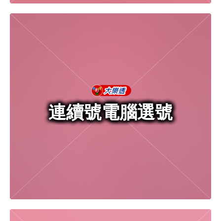
連續號電腦選號