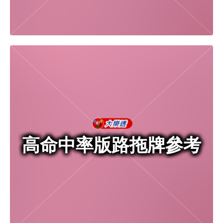
高命中率版路拖牌參考