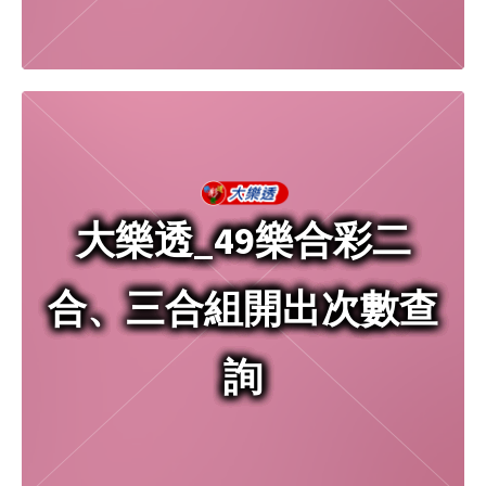
大樂透_49樂合彩二
合、三合組開出次數查
詢