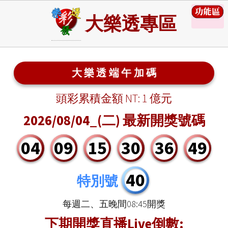
大樂透專區
大樂透端午加碼
頭彩累積金額 NT: 1 億元
2026/08/04_(二) 最新開獎號碼
04
09
15
30
36
49
40
特別號
每週二、五晚間08:45開獎
下期開獎直播Live倒數: