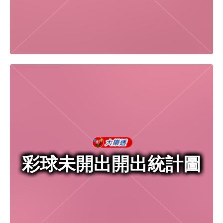
彩球未開出開出統計圖