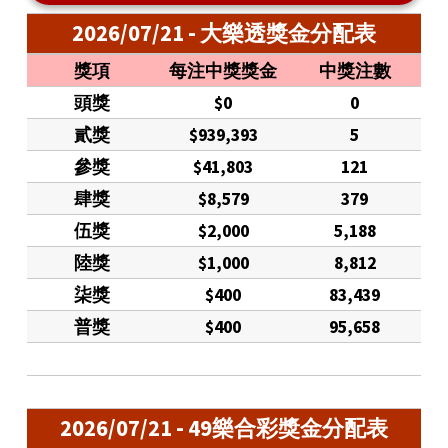
2026/07/21 - 大樂透獎金分配表
獎項
每注中獎獎金
中獎注數
頭獎
$0
0
貳獎
$939,393
5
參獎
$41,803
121
肆獎
$8,579
379
伍獎
$2,000
5,188
陸獎
$1,000
8,812
柒獎
$400
83,439
普獎
$400
95,658
2026/07/21 - 49樂合彩獎金分配表