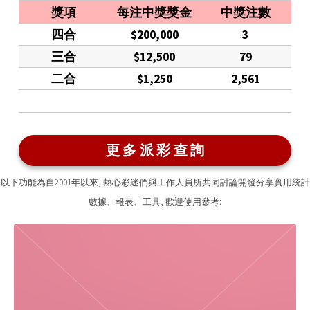
獎項
每注中獎獎金
中獎注數
四合
$200,000
3
三合
$12,500
79
二合
$1,250
2,561
更多派彩查詢
以下功能為自2001年以來, 熱心彩迷們與工作人員所共同討論開發分享實用統計
數據、報表、工具, 歡迎使用參考: