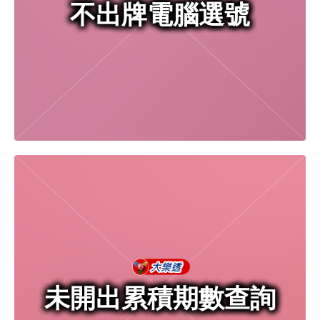
不出牌電腦選號
未開出累積期數查詢