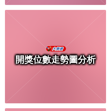
開獎位數走勢圖分析