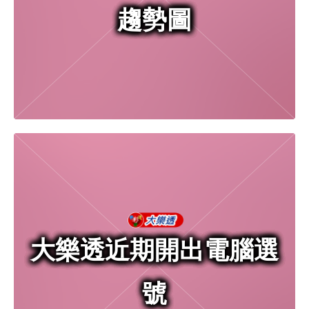
趨勢圖
大樂透近期開出電腦選
號